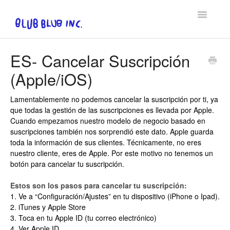
Toggle
Navigatio
FAQ
ES- Cancelar Suscripción
(Apple/iOS)
Privacy Policy & EULA
Contact
Lamentablemente no podemos cancelar la suscripción por ti, ya
que todas la gestión de las suscripciones es llevada por Apple.
Cuando empezamos nuestro modelo de negocio basado en
suscripciones también nos sorprendió este dato. Apple guarda
toda la información de sus clientes. Técnicamente, no eres
nuestro cliente, eres de Apple. Por este motivo no tenemos un
botón para cancelar tu suscripción.
Estos son los pasos para cancelar tu suscripción:
1. Ve a “Configuración/Ajustes” en tu dispositivo (iPhone o Ipad).
2. iTunes y Apple Store
3. Toca en tu Apple ID (tu correo electrónico)
4. Ver Apple ID